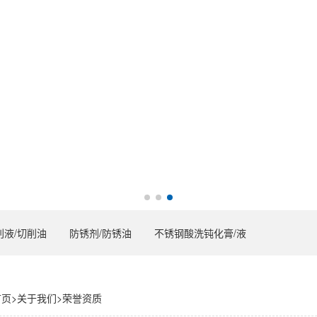
削液/切削油
防锈剂/防锈油
不锈钢酸洗钝化膏/液
首页
>
关于我们
>
荣誉资质