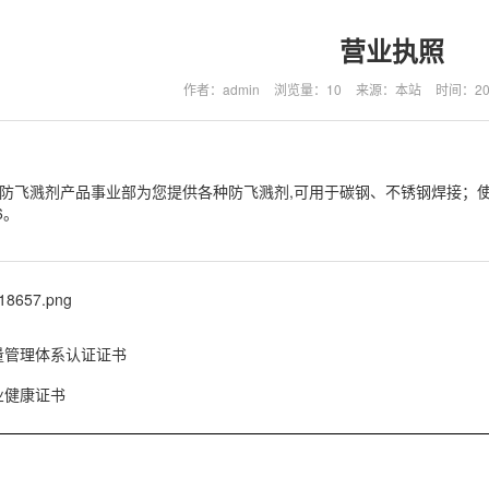
营业执照
作者：admin
浏览量：10
来源：本站
时间：2020
防飞溅剂产品事业部为您提供各种防飞溅剂,可用于碳钢、不锈钢焊接；
6。
量管理体系认证证书
业健康证书