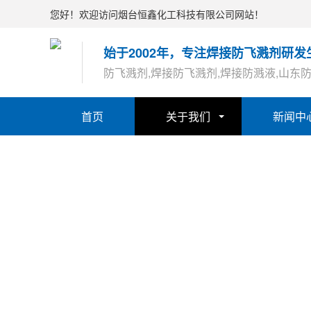
您好！欢迎访问烟台恒鑫化工科技有限公司网站！
始于2002年，专注焊接防飞溅剂研发
防飞溅剂,焊接防飞溅剂,焊接防溅液,山东
首页
关于我们
新闻中