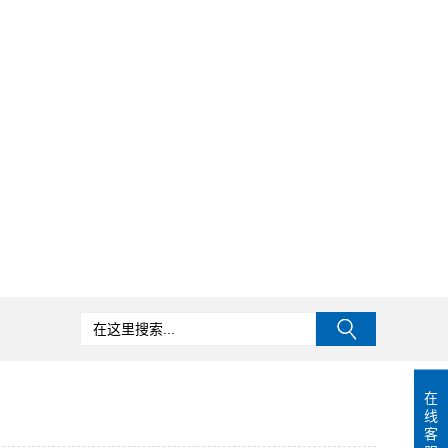
在
线
客