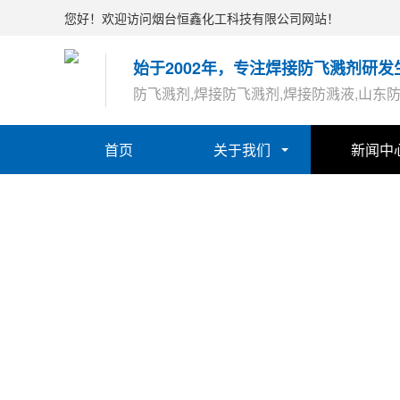
您好！欢迎访问烟台恒鑫化工科技有限公司网站！
始于2002年，专注焊接防飞溅剂研发
防飞溅剂,焊接防飞溅剂,焊接防溅液,山东
首页
关于我们
新闻中