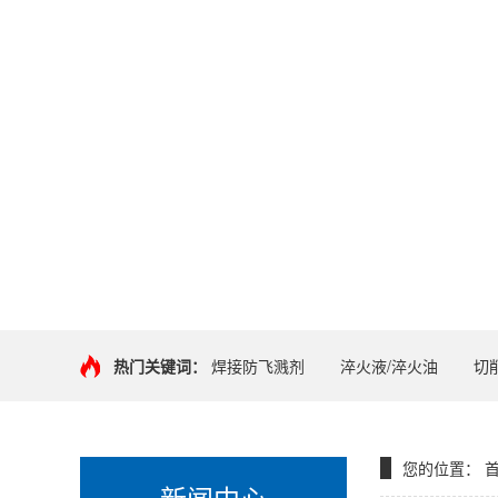
热门关键词：
焊接防飞溅剂
淬火液/淬火油
切
您的位置：
新闻中心