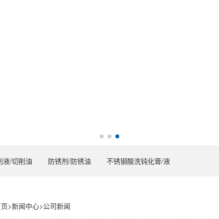
削液/切削油
防锈剂/防锈油
不锈钢酸洗钝化膏/液
首页
>
新闻中心
>
公司新闻