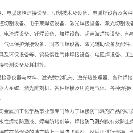
接、电弧螺栓焊接设备、切割技术及设备、电弧焊设备及各
控切割设备、电子束焊接设备、激光焊接设备、激光切割设
、电渣焊设备、钎焊设备、堆焊设备、超声波焊接设备、热
、气体保护焊接设备、固态压焊设备、激光辅助设备及配件
具及环保设备等、钨极惰性气体焊接设备、电阻焊设备、工
接检测设备及耗材等。
损检测仪器与材料、激光数控机床、激光热处理器、各种焊
器人系统、激光雕刻机、各种焊接及切割用气体、各种焊接CA
。
司金属加工化学品事业部专门致力于
焊接防飞溅剂
产品的研
水性焊接防溅液
、焊嘴防堵剂等，焊接
防飞溅剂
能有效防止
接前在落焊渣的地方喷上一层
防飞溅剂
，然后再进行焊接，